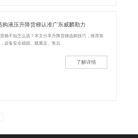
选购液压升降货梯认准广东威麟勤力
货梯不知怎么选？本文分享升降货梯选购技巧，推荐靠
，设备安全稳固、载重足、售后…
了解详情
页