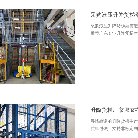
采购液压升降货梯
采购液压升降货梯如何避
推荐广东专业升降货梯生
升降货梯厂家哪家
寻找靠谱的升降货梯生产
质量过硬、支持非标定制