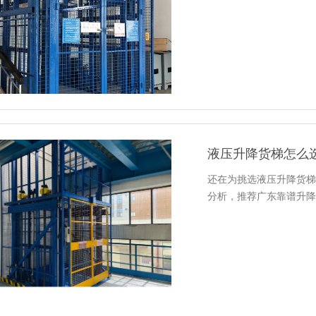
液压升降货梯怎么
还在为挑选液压升降货梯
分析，推荐广东靠谱升降