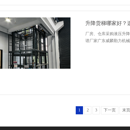
升降货梯哪家好？
厂房、仓库采购液压升降
谱厂家广东威麟勤力机械
1
2
3
下一页
末